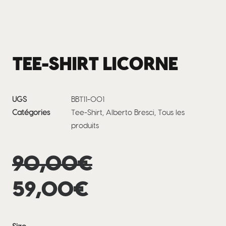
TEE-SHIRT LICORNE
UGS
BBT11-001
Catégories
Tee-Shirt
,
Alberto Bresci
,
Tous les
produits
Le
90,00
€
Le
prix
59,00
€
prix
initial