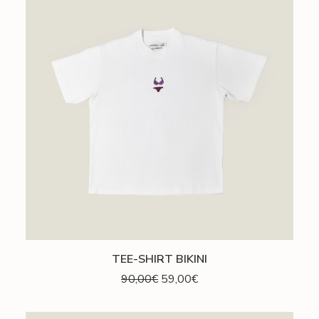
Ce
CHOIX DES OPTIONS
TEE-SHIRT BIKINI
produit
a
Le
Le
90,00
€
59,00
€
plusieurs
prix
prix
variations.
initial
actuel
Les