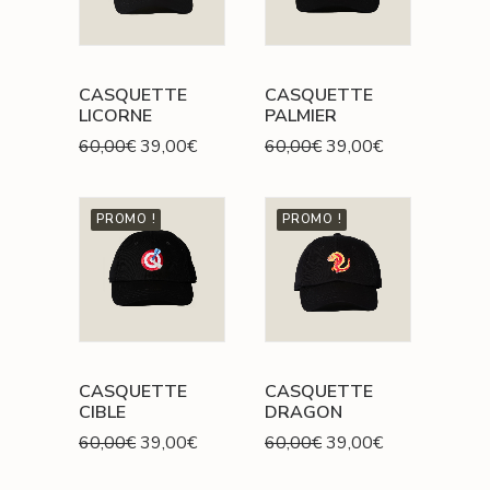
CASQUETTE
CASQUETTE
LICORNE
PALMIER
Le
Le
Le
Le
60,00
€
39,00
€
60,00
€
39,00
€
prix
prix
prix
prix
initial
actuel
initial
actuel
était :
est :
était :
est :
PROMO !
PROMO !
60,00€.
39,00€.
60,00€.
39,00€.
CASQUETTE
CASQUETTE
CIBLE
DRAGON
Le
Le
Le
Le
60,00
€
39,00
€
60,00
€
39,00
€
prix
prix
prix
prix
initial
actuel
initial
actuel