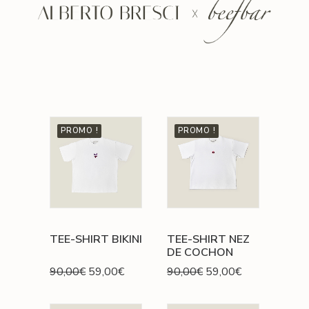
PROMO !
PROMO !
TEE-SHIRT BIKINI
TEE-SHIRT NEZ
DE COCHON
Le
Le
Le
Le
90,00
€
59,00
€
90,00
€
59,00
€
prix
prix
prix
prix
initial
actuel
initial
actuel