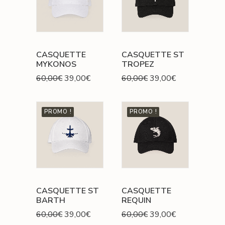
CASQUETTE
CASQUETTE ST
MYKONOS
TROPEZ
Le
Le
Le
Le
60,00
€
39,00
€
60,00
€
39,00
€
prix
prix
prix
prix
initial
actuel
initial
actuel
était :
est :
était :
est :
PROMO !
PROMO !
60,00€.
39,00€.
60,00€.
39,00€.
CASQUETTE ST
CASQUETTE
BARTH
REQUIN
Le
Le
Le
Le
60,00
€
39,00
€
60,00
€
39,00
€
prix
prix
prix
prix