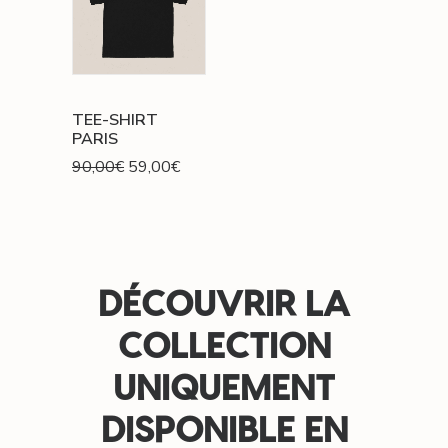
TEE-SHIRT
PARIS
Le
Le
90,00
€
59,00
€
prix
prix
initial
actuel
était :
est :
90,00€.
59,00€.
DÉCOUVRIR LA
COLLECTION
UNIQUEMENT
DISPONIBLE EN