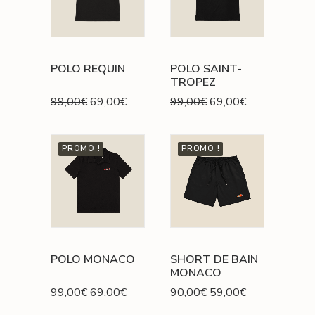
POLO REQUIN
POLO SAINT-
TROPEZ
Le
Le
Le
Le
99,00
€
69,00
€
99,00
€
69,00
€
prix
prix
prix
prix
initial
actuel
initial
actuel
était :
est :
était :
est :
PROMO !
PROMO !
99,00€.
69,00€.
99,00€.
69,00€.
POLO MONACO
SHORT DE BAIN
MONACO
Le
Le
Le
Le
99,00
€
69,00
€
90,00
€
59,00
€
prix
prix
prix
prix