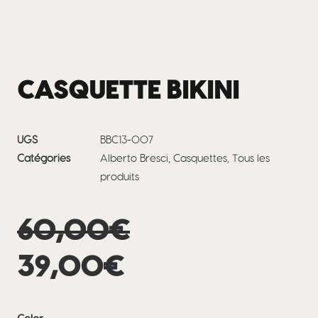
CASQUETTE BIKINI
UGS
BBC13-007
Catégories
Alberto Bresci
,
Casquettes
,
Tous les
produits
Le
60,00
€
Le
prix
39,00
€
prix
initial