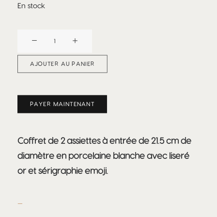
En stock
quantité
de
BEEFBAR
AJOUTER AU PANIER
DUBAÏ
PAYER MAINTENANT
Coffret de 2 assiettes à entrée de 21.5 cm de
diamètre en porcelaine blanche avec liseré
or et sérigraphie emoji.
–