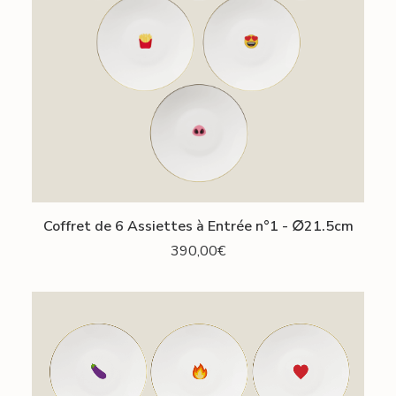
AJOUTER AU PANIER
Coffret de 6 Assiettes à Entrée n°1 - ∅21.5cm
390,00
€