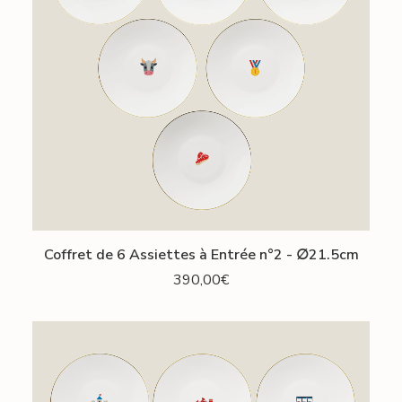
AJOUTER AU PANIER
Coffret de 6 Assiettes à Entrée n°2 - ∅21.5cm
390,00
€