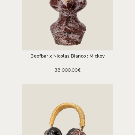
Beefbar x Nicolas Bianco : Mickey
AJOUTER AU PANIER
38 000,00
€