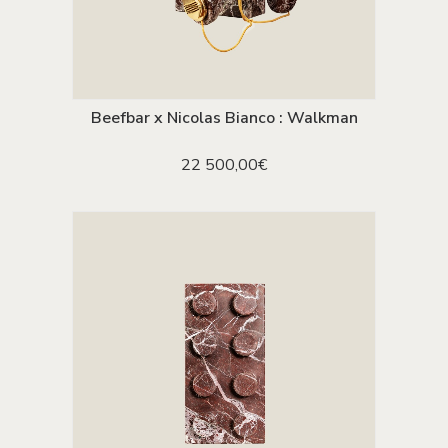
Beefbar x Nicolas Bianco : Walkman
AJOUTER AU PANIER
22 500,00
€