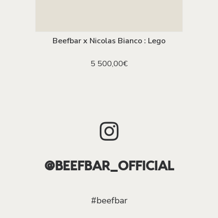
Beefbar x Nicolas Bianco : Lego
AJOUTER AU PANIER
5 500,00
€
@BEEFBAR_OFFICIAL
#beefbar