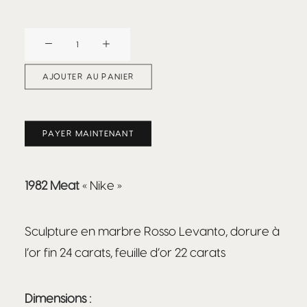
quantité
de
Beefbar
AJOUTER AU PANIER
x
Nicolas
Bianco
PAYER MAINTENANT
:
Nike
1982 Meat
« Nike »
Sculpture en marbre Rosso Levanto, dorure à
l’or fin 24 carats, feuille d’or 22 carats
Dimensions :